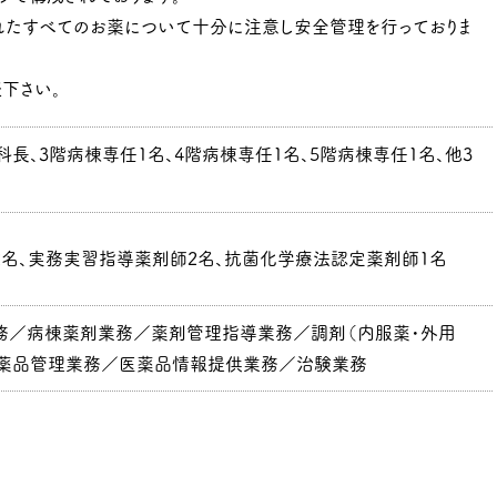
れたすべてのお薬について十分に注意し安全管理を行っておりま
下さい。
科長、3階病棟専任1名、4階病棟専任1名、5階病棟専任1名、他3
名、実務実習指導薬剤師2名、抗菌化学療法認定薬剤師1名
務／病棟薬剤業務／薬剤管理指導業務／調剤（内服薬・外用
医薬品管理業務／医薬品情報提供業務／治験業務